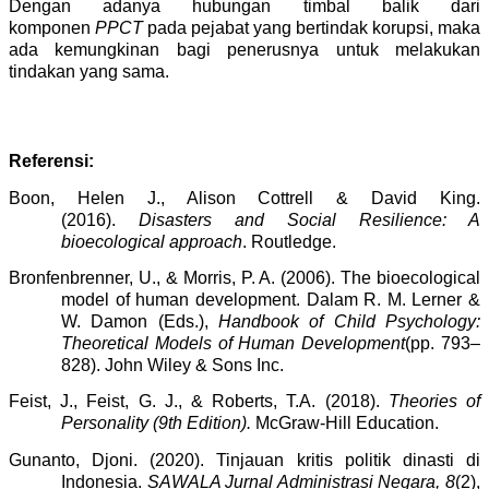
Dengan adanya hubungan timbal balik dari
komponen
PPCT
pada pejabat yang bertindak korupsi, maka
ada kemungkinan bagi penerusnya untuk melakukan
tindakan yang sama.
Referensi:
Boon, Helen J., Alison Cottrell & David King.
(2016).
Disasters and Social Resilience: A
bioecological approach
. Routledge.
Bronfenbrenner, U., & Morris, P. A. (2006). The bioecological
model of human development. Dalam R. M. Lerner &
W. Damon (Eds.),
Handbook of Child Psychology:
Theoretical Models of Human Development
(pp. 793–
828). John Wiley & Sons Inc.
Feist, J., Feist, G. J., & Roberts, T.A. (2018).
Theories of
Personality (9th Editio
n
).
McGraw-Hill Education.
Gunanto, Djoni. (2020). Tinjauan kritis politik dinasti di
Indonesia.
SAWALA Jurnal Administrasi Negara,
8
(2),