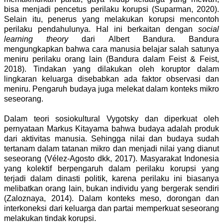
bisa menjadi pencetus perilaku korupsi (Suparman, 2020).
Selain itu, penerus yang melakukan korupsi mencontoh
perilaku pendahulunya. Hal ini berkaitan dengan
social
learning theory
dari Albert Bandura. Bandura
mengungkapkan bahwa cara manusia belajar salah satunya
meniru perilaku orang lain (Bandura dalam Feist & Feist,
2018). Tindakan yang dilakukan oleh koruptor dalam
lingkaran keluarga disebabkan ada faktor observasi dan
meniru. Pengaruh budaya juga melekat dalam konteks mikro
seseorang.
Dalam teori sosiokultural Vygotsky dan diperkuat oleh
pernyataan Markus Kitayama bahwa budaya adalah produk
dari aktivitas manusia. Sehingga nilai dan budaya sudah
tertanam dalam tatanan mikro dan menjadi nilai yang dianut
seseorang (
Vélez-Agosto
dkk, 2017). Masyarakat Indonesia
yang kolektif berpengaruh dalam perilaku korupsi yang
terjadi dalam dinasti politik, karena perilaku ini biasanya
melibatkan orang lain, bukan individu yang bergerak sendiri
(Zaloznaya, 2014). Dalam konteks meso, dorongan dan
interkoneksi dari keluarga dan partai memperkuat seseorang
melakukan tindak korupsi.