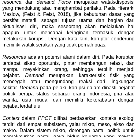
resource,
dan
demand. Force
merupakan watak/disposisi
yang mendukung atau menghambat perilaku. Pada Hierarki
Maslow, (Feist & Feist, 2018), jika kebutuhan dasar yang
bersifat materiil sebagai tujuan utama dan bagian dari
aktualisasi diri, maka seseorang akan melakukan hal
apapun untuk mencapai keinginan termasuk dengan
melakukan korupsi. Dengan kata lain, koruptor cenderung
memiliki watak serakah yang tidak pernah puas.
Resources
adalah potensi alami dalam diri. Pada koruptor,
terdapat sikap oportunis, pintar membangun relasi, dan
mampu meyakinkan orang, sehingga terpilih menjadi
pejabat.
Demand
merupakan karakteristik fisik yang
mencegah atau mengundang reaksi dari lingkungan
sekitar.
Demand
pada pelaku korupsi dalam dinasti pejabat
politik berupa status sebagai orang Indonesia, pria atau
wanita, usia muda, dan memiliki kekerabatan dengan
pejabat terdahulu.
Context
dalam
PPCT
dilihat berdasarkan konteks ekologi
terdiri dari empat subsistem, yaitu mikro, meso, ekso dan
makro. Dalam sistem mikro, dorongan partai politik untuk
memakmurkan partai, gaya hidup keluarga yang mewah,