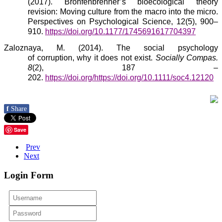
(2017). Bronfenbrenner’s bioecological theory
revision: Moving culture from the macro into the micro.
Perspectives on Psychological Science, 12(5), 900–
910.
https://doi.org/10.1177/1745691617704397
Zaloznaya, M. (2014). The
s
ocial
p
sychology
of
c
orruption,
w
hy
i
t
d
oes
n
ot
e
xist.
Socially Compas.
8
(
2
)
, 187
–
202.
https://doi.org/https://doi.org/10.1111/soc4.12120
f
Share
Save
Prev
Next
Login Form
Username
Password