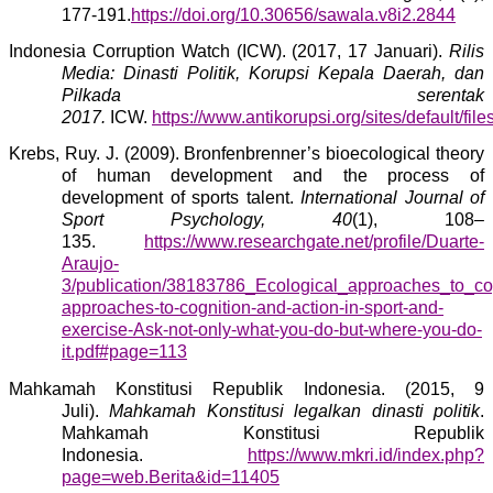
177-191.
https://doi.org/10.30656/sawala.v8i2.2844
Indonesia Corruption Watch (ICW). (2017, 17 Januari).
Rilis
Media: Dinasti Politik, Korupsi Kepala Daerah, dan
Pilkada serentak
2017.
ICW.
https://www.antikorupsi.org/sites/defa
Krebs, Ruy. J. (2009). Bronfenbrenner’s bioecological theory
of human development and the process of
development of sports talent.
International Journal of
Sport Psychology, 40
(1), 108–
135.
https://www.researchgate.net/profile/Duarte-
Araujo-
3/publication/38183786_Ecological_approaches_to_c
approaches-to-cognition-and-action-in-sport-and-
exercise-Ask-not-only-what-you-do-but-where-you-do-
it.pdf#page=113
Mahkamah Konstitusi Republik Indonesia. (2015, 9
Juli).
Mahkamah Konstitusi legalkan dinasti politik
.
Mahkamah Konstitusi Republik
Indonesia.
https://www.mkri.id/index.php?
page=web.Berita&id=11405