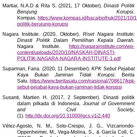
Martiar, N.A.D & Rita S. (2021, 17 Oktober).
Dinasti Politik
Berujung Korupsi
.
Kompas.
https://www.kompas.id/baca/polhuk/2021/10/16
politik-berujung-korupsi
Nagara Institute. (2020, Oktober).
Riset Nagara Institute:
Dinasti Politik Dalam Pemilihan Kepala Daerah
.
Nagara Institute.
https://nagarainstitute.com/wp-
content/uploads/2020/10/NASKAH-DINASTI-
POLITIK-NAGARA-NAGARA-INSTITUTE-1.pdf
Suparman, Fana. (2020, 11 Desember).
KPK Sebut Pejabat
Kaya Bukan Jaminan Tidak Korupsi
. Berita
Satu.
https://www.beritasatu.com/nasional/708617/kpk-
sebut-pejabat-kaya-bukan-jaminan-tidak-korupsi
Susanti, Martien H. (2017, 2 September). Dinasti politik
dalam pilkada di Indonesia.
Journal of Government
and Civil Society
,
(1).
http://dx.doi.org/10.31000/jgcs.v1i2.440
Vélez-Agosto, N. M., Soto-Crespo, J. G., Vizcarrondo-
Oppenheimer, M., Vega-Molina, S., & García Coll, C.