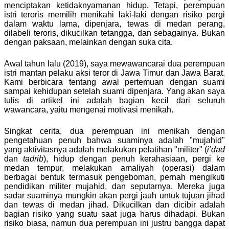
menciptakan ketidaknyamanan hidup. Tetapi, perempuan
istri teroris memilih menikahi laki-laki dengan risiko pergi
dalam waktu lama, dipenjara, tewas di medan perang,
dilabeli teroris, dikucilkan tetangga, dan sebagainya. Bukan
dengan paksaan, melainkan dengan suka cita.
Awal tahun lalu (2019), saya mewawancarai dua perempuan
istri mantan pelaku aksi teror di Jawa Timur dan Jawa Barat.
Kami berbicara tentang awal pertemuan dengan suami
sampai kehidupan setelah suami dipenjara. Yang akan saya
tulis di artikel ini adalah bagian kecil dari seluruh
wawancara, yaitu mengenai motivasi menikah.
Singkat cerita, dua perempuan ini menikah dengan
pengetahuan penuh bahwa suaminya adalah "mujahid"
yang aktivitasnya adalah melakukan pelatihan "militer" (
i’dad
dan
tadrib
), hidup dengan penuh kerahasiaan, pergi ke
medan tempur, melakukan amaliyah (operasi) dalam
berbagai bentuk termasuk pengeboman, pernah mengikuti
pendidikan militer mujahid, dan seputarnya. Mereka juga
sadar suaminya mungkin akan pergi jauh untuk tujuan jihad
dan tewas di medan jihad. Dikucilkan dan dicibir adalah
bagian risiko yang suatu saat juga harus dihadapi. Bukan
risiko biasa, namun dua perempuan ini justru bangga dapat