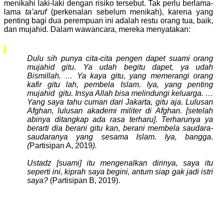
menikahi laki-laki dengan risiko tersebut. Tak perlu berlama-
lama
ta’aruf
(perkenalan sebelum menikah), karena yang
penting bagi dua perempuan ini adalah restu orang tua, baik,
dan mujahid. Dalam wawancara, mereka menyatakan:
Dulu sih punya cita-cita pengen dapet suami orang
mujahid gitu. Ya udah begitu dapet, ya udah
Bismillah. … Ya kaya gitu, yang memerangi orang
kafir gitu lah, pembela Islam. Iya, yang penting
mujahid
gitu. Insya Allah bisa melindungi keluarga. …
Yang saya tahu cuman dari Jakarta, gitu aja. Lulusan
Afghan, lulusan akademi militer di Afghan. [setelah
abinya ditangkap ada rasa terharu]. Terharunya ya
berarti dia berani gitu kan, berani membela saudara-
saudaranya yang sesama Islam. Iya, bangga.
(
Partisipan A, 2019
).
Ustadz [suami] itu mengenalkan dirinya, saya itu
seperti ini, kiprah saya begini, antum siap gak jadi istri
saya?
(Partisipan B, 2019).