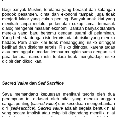
Bagi banyak Muslim, terutama yang berasal dari kalangan
pondok pesantren, cinta dan ekonomi tampak juga tidak
menjadi faktor yang cukup penting. Banyak anak kiai yang
menikah tanpa melalui perkenalan cukup lama, termasuk
dialog mengenai masalah ekonomi. Bahkan banyak diantara
mereka yang baru bertemu dengan suami di pelaminan.
Yang berbeda dengan istri teroris adalah risiko yang mereka
hadapi. Para anak kiai tidak menanggung risiko ditinggal
berjihad dan distigma teroris. Risiko ditinggal karena tugas
atau meninggal di medan tempur mungkin sama dengan istri
para tentara, namun istri tentara tidak menghadapi risiko
dicibir dan dikucilkan.
Sacred Value
dan
Self Sacrifice
Saya memandang keputusan menikahi teroris oleh dua
perempuan ini didasari oleh nilai yang mereka anggap
sangat penting (
sacred value
) dan kesediaan mengorbankan
diri (
self-sacrifice
).
Sacred value
adalah segala bentuk nilai
yang secara implisit atau eskplisit dipandang memiliki nilai