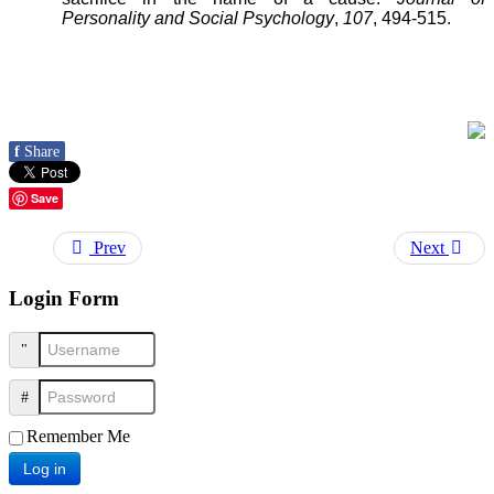
Personality and Social Psychology
,
107
, 494-515.
f
Share
Save
Prev
Next
Login Form
Username
Password
Remember Me
Log in