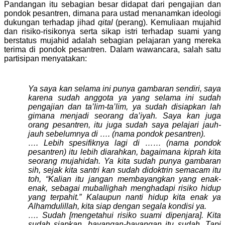
Pandangan itu sebagian besar didapat dari pengajian dan
pondok pesantren, dimana para ustad menanamkan ideologi
dukungan terhadap jihad
qital
(perang). Kemuliaan mujahid
dan risiko-risikonya serta sikap istri terhadap suami yang
berstatus mujahid adalah sebagian pelajaran yang mereka
terima di pondok pesantren. Dalam wawancara, salah satu
partisipan menyatakan:
Ya saya kan selama ini punya gambaran sendiri, saya
karena sudah anggota ya yang selama ini sudah
pengajian dan ta’lim-ta’lim, ya sudah disiapkan lah
gimana menjadi seorang da’iyah. Saya kan juga
orang pesantren, itu juga sudah saya pelajari jauh-
jauh sebelumnya di …. (nama pondok pesantren).
…. Lebih spesifiknya lagi di …… (nama pondok
pesantren) itu lebih diarahkan, bagaimana kiprah kita
seorang mujahidah. Ya kita sudah punya gambaran
sih, sejak kita santri kan sudah didoktrin semacam itu
toh, “Kalian itu jangan membayangkan yang enak-
enak, sebagai muballighah menghadapi risiko hidup
yang terpahit.” Kalaupun nanti hidup kita enak ya
Alhamdulillah, kita siap dengan segala kondisi ya.
…. Sudah [mengetahui risiko suami dipenjara]. Kita
sudah siapkan, bayangan-bayangan itu sudah. Tapi