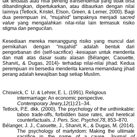
tak terbatas atau nilai penting transendental yang tidak bisa
dibandingkan, dipertukarkan, atau dibaurkan dengan nilai
lainnya
(Tetlock, Kristel, Elson, Green, & Lerner, 2000)
. Bagi
dua perempuan ini, “mujahid” tampaknya menjadi
sacred
value
yang mengalahkan nilai-nilai lain termasuk risiko
stigma dan pengucilan.
Kesediaan mereka menanggung risiko yang muncul dari
pernikahan dengan “mujahid” adalah bentuk dari
pengorbanan diri (self-sacrifice) -
kesiapan untuk menderita
dan mati atas dasar suatu alasan
(Bélanger, Caouette,
Sharvit,, & Dugas, 2014)
-
terhadap nilai-nilai jihad.
Kedua
perempuan ini bersedia menderita karena memandang jihad
perang adalah kewajiban bagi setiap Muslim.
Chiswick, C
U. & Lehrer, E. L. (1991). Religious
intermarriage: An economic perspective.
Contemporary Jewry,
12
(1):21–34.
Tetlock, P.E. dkk. (2000). The psychology of the unthinkable:
taboo trade-offs, forbidden base rates, and heretical
counterfactuals.
J. Pers. Soc. Psychol
,
78
, 853–870.
Bélanger, J. J., Caouette, J., Sharvit, K., & Dugas, M. (2014).
The psychology of martyrdom: Making the ultimate
sacrifice in the name of a cause.
Journal of