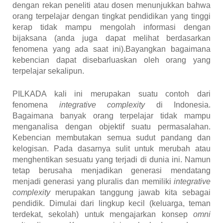
dengan
rekan
peneliti
atau
dosen
menunjukkan
bahwa
orang terpelajar
dengan
tingkat
pendidikan yang tinggi
kerap tidak mampu
mengolah
informasi
dengan
bijaksana (anda
juga
dapat
melihat
berdasarkan
fenomena yang ada
saat ini).
Bayangkan
bagaimana
kebencian
dapat
disebarluaskan
oleh orang yang
terpelajar
sekalipun.
PILKADA kali ini
merupakan
suatu
contoh
dari
fenomena
integrative complexity
di Indonesia.
Bagaimana
banyak orang terpelajar tidak mampu
menganalisa
dengan
objektif
suatu
permasalahan.
Kebencian
membutakan
semua
sudut
pandang
dan
kelogisan. Pada
dasarnya
sulit
untuk
merubah
atau
menghentikan
sesuatu yang terjadi di dunia
ini. Namun
tetap
berusaha
menjadikan
generasi
mendatang
menjadi
generasi yang pluralis
dan
memiliki
integrative
complexity
merupakan
tanggung
jawab
kita
sebagai
pendidik. Dimulai
dari
lingkup
kecil (keluarga, teman
terdekat, sekolah) untuk
mengajarkan
konsep
omni