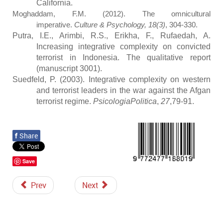
California.
Moghaddam, F.M. (2012). The omnicultural
imperative.
Culture & Psychology, 18(3)
, 304-330.
Putra, I.E., Arimbi, R.S., Erikha, F., Rufaedah, A.
Increasing integrative complexity on convicted
terrorist in Indonesia. The qualitative report
(manuscript 3001).
Suedfeld, P. (2003). Integrative complexity on western
and terrorist leaders in the war against the Afgan
terrorist regime.
PsicologiaPolitica
,
27
,79-91.
f
Share
Save
Prev
Next