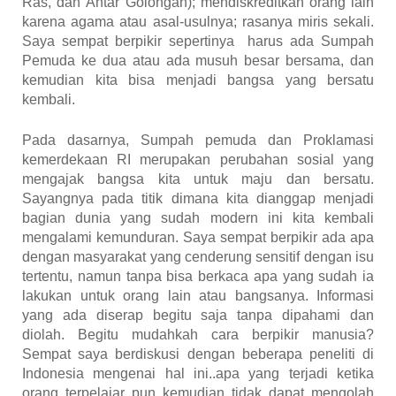
Ras
,
dan
Antar
Golongan); mendiskreditkan orang lain
karena agama atau
asal-usulnya;
rasanya
miris
sekali.
Saya
sempat
berpikir
sepertinya
harus
ada
Sumpah
Pemuda ke
dua
atau
ada
musuh
besar
bersama, dan
kemudian
kita
bi
sa
menjadi
bangsa yang bersatu
kembali.
Pada
dasarnya, Sumpah
pemuda
dan
Proklamasi
kemerdekaan RI merupakan
perubahan
so
s
ial
yang
mengajak
bangsa
kita
untuk
maju
dan
bersatu.
Sayangnya
pada
titik
dimana
kita
dianggap
menjadi
bagian
dunia yang sudah
modern
ini
kita
kembali
mengalami
kemunduran. Saya
sempat
berpikir
ada
apa
dengan
masyarakat yang cenderung
sensiti
f
dengan
isu
tertentu, namun
tanpa
bis
a
berkaca
apa yang sudah
ia
lakukan
untuk orang lain atau
bangsanya. Informasi
yang ada
diserap
begitu
saja
tanpa
dipahami
dan
diolah. Begitu
mudahkah
cara
berpikir
manusia?
Sempat
saya
berdiskusi
dengan
beberapa
peneliti di
Indonesia mengenai
hal
ini..apa yang terjadi
ketika
orang terpelajar
pun
kemudian tidak dapat
mengolah