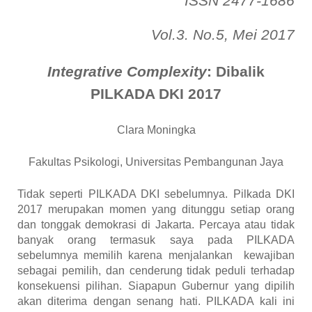
ISSN 2477-1686
Vol.3. No.5, Mei 2017
Integrative Complexity
: Dibalik
PILKADA DKI 2017
Clara Moningka
Fakultas Psikologi,
Universitas Pembangunan Jaya
Tidak seperti PILKADA DKI sebelumnya
.
Pilkada DKI
2017 merupakan
momen yang ditunggu
setiap orang
dan
tonggak
demokrasi di Jakarta. Percaya
atau tidak
banyak orang termasuk
saya
pada PILKADA
sebelumnya
memilih
karena
menjalankan
kewajiban
sebagai
pemilih, dan
cenderung tidak peduli
terhadap
konsek
u
ensi
pilihan. Siapapun
Gubernur yang dipilih
akan
diterima
dengan
senang
hati. PILKADA kali ini