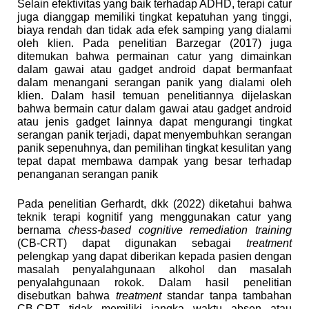
Selain efektivitas yang baik terhadap ADHD, terapi catur
juga dianggap memiliki tingkat kepatuhan yang tinggi,
biaya rendah dan tidak ada efek samping yang dialami
oleh klien. Pada penelitian Barzegar (2017) juga
ditemukan bahwa permainan catur yang dimainkan
dalam gawai atau gadget android dapat bermanfaat
dalam menangani serangan panik yang dialami oleh
klien. Dalam hasil temuan penelitiannya dijelaskan
bahwa bermain catur dalam gawai atau gadget android
atau jenis gadget lainnya dapat mengurangi tingkat
serangan panik terjadi, dapat menyembuhkan serangan
panik sepenuhnya, dan pemilihan tingkat kesulitan yang
tepat dapat membawa dampak yang besar terhadap
penanganan serangan panik
Pada penelitian Gerhardt, dkk (2022) diketahui bahwa
teknik terapi kognitif yang menggunakan catur yang
bernama
chess-based cognitive remediation training
(CB-CRT) dapat digunakan sebagai
treatment
pelengkap yang dapat diberikan kepada pasien dengan
masalah penyalahgunaan alkohol dan masalah
penyalahgunaan rokok. Dalam hasil penelitian
disebutkan bahwa
treatment
standar tanpa tambahan
CB-CRT tidak memiliki jangka waktu absen atau