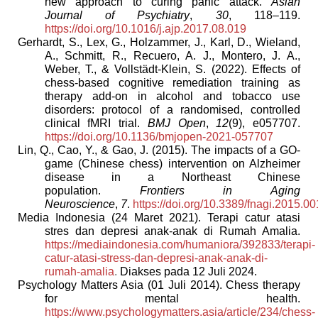
new approach to curing panic attack.
Asian
Journal of Psychiatry
,
30
, 118–119.
https://doi.org/10.1016/j.ajp.2017.08.019
Gerhardt, S., Lex, G., Holzammer, J., Karl, D., Wieland,
A., Schmitt, R., Recuero, A. J., Montero, J. A.,
Weber, T., & Vollstädt-Klein, S. (2022). Effects of
chess-based cognitive remediation training as
therapy add-on in alcohol and tobacco use
disorders: protocol of a randomised, controlled
clinical fMRI trial.
BMJ Open
,
12
(9), e057707.
https://doi.org/10.1136/bmjopen-2021-057707
Lin, Q., Cao, Y., & Gao, J. (2015). The impacts of a GO-
game (Chinese chess) intervention on Alzheimer
disease in a Northeast Chinese
population.
Frontiers in Aging
Neuroscience
,
7
.
https://doi.org/10.3389/fnagi.2015.0
Media Indonesia (24 Maret 2021). Terapi catur atasi
stres dan depresi anak-anak di Rumah Amalia.
https://mediaindonesia.com/humaniora/392833/terapi-
catur-atasi-stress-dan-depresi-anak-anak-di-
rumah-amalia
.
Diakses pada 12 Juli 2024.
Psychology Matters Asia (01 Juli 2014). Chess therapy
for mental health.
https://www.psychologymatters.asia/article/234/chess-