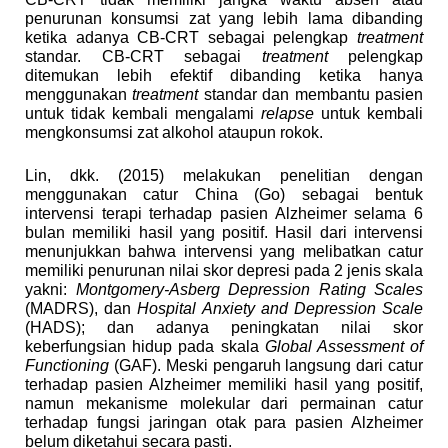
penurunan konsumsi zat yang lebih lama dibanding
ketika adanya CB-CRT sebagai pelengkap
treatment
standar. CB-CRT sebagai
treatment
pelengkap
ditemukan lebih efektif dibanding ketika hanya
menggunakan
treatment
standar dan membantu pasien
untuk tidak kembali mengalami
relapse
untuk kembali
mengkonsumsi zat alkohol ataupun rokok.
Lin, dkk. (2015) melakukan penelitian dengan
menggunakan catur China (Go) sebagai bentuk
intervensi terapi terhadap pasien Alzheimer selama 6
bulan memiliki hasil yang positif. Hasil dari intervensi
menunjukkan bahwa intervensi yang melibatkan catur
memiliki penurunan nilai skor depresi pada 2 jenis skala
yakni:
Montgomery-Asberg Depression Rating Scales
(MADRS), dan
Hospital Anxiety and Depression Scale
(HADS); dan adanya peningkatan nilai skor
keberfungsian hidup pada skala
Global Assessment of
Functioning
(GAF). Meski pengaruh langsung dari catur
terhadap pasien Alzheimer memiliki hasil yang positif,
namun mekanisme molekular dari permainan catur
terhadap fungsi jaringan otak para pasien Alzheimer
belum diketahui secara pasti.