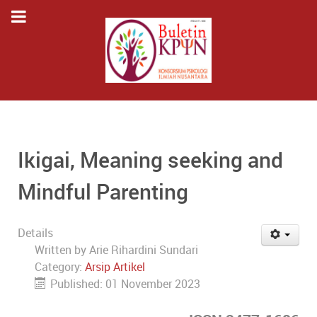
Ikigai, Meaning seeking and
Mindful Parenting
Details
Written by
Arie Rihardini Sundari
Category:
Arsip Artikel
Published: 01 November 2023