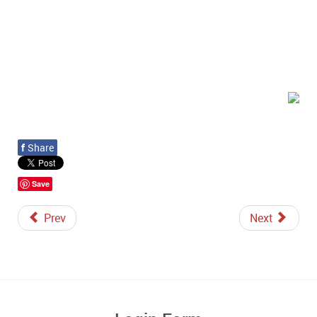
f
Share
Save
Prev
Next