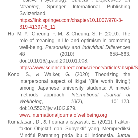
Meaning
, Springer International Publishing
Switzerland.
https://link.springer.com/chapter/10.1007/978-3-
319-41397-6_11
Ho, M. Y., Cheung, F. M., & Cheung, S. F. (2010). The
role of meaning in life and optimism in promoting
well-being.
Personality and Individual Differences
48 (2010) 658–663.
doi:10.1016/j.paid.2010.01.008.
https://www.sciencedirect.com/science/article/abs/p
Kono, S., & Walker, G. (2020). Theorizing the
interpersonal aspect of ikigai ‘(life worth living’)
among Japanese university students: A mixed-
methods approach.
International Journal of
Wellbeing
,
10
(2), 101-123.
doi:10.5502/ijw.v10i2.979.
www.internationaljournalofwellbeing.org
Kumalasari, D., & Fourianalistyawati, E. (2021). Faktor-
faktor Objektif dan Subyektif yang Memprediksi
Mindful Parenting pada Ibu di Indonesia.
Jurnal