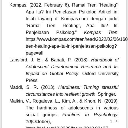
Kompas. (2022, February 6). Ramai Tren “Healing”,
Apa Itu? Ini Penjelasan Psikolog Artikel ini
telah tayang di Kompas.com dengan judul
“Ramai Tren ‘Healing’, Apa Itu? Ini
Penjelasan Psikolog.”
Kompas Tren
.
https://www.kompas.com/tren/read/2022/02/06/16
tren-healing-apa-itu-ini-penjelasan-psikolog?
page=all
Lansford, J. E., & Banati, P. (2018).
Handbook of
Adolescent Development Research and Its
Impact on Global Policy
. Oxford University
Press.
Maddi, S. R. (2013).
Hardiness: Turning stressful
circumstances into resilient growth
. Springer.
Malkin, V., Rogaleva, L., Kim, A., & Khon, N. (2019).
The hardiness of adolescents in various
social groups.
Frontiers in Psychology
,
10
(October), 1–7.