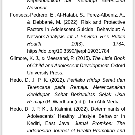
Kependudukan dan Keluarga Berencana
Nasional
.
Fonseca-Pedrero, E., Al-Halabí, S., Pérez-Albéniz, A.,
& Debbané, M. (2022). Risk and Protective
Factors in Adolescent Suicidal Behaviour: A
Network Analysis.
Int. J. Environ. Res. Public
Health
,
19
(3), 1784.
https://doi.org/10.3390/ijerph19031784
Gilmore, K. J., & Meersand, P. (2015).
The Little Book
of Child and Adolescent Development
. Oxford
University Press.
Hedo, D. J. P. K. (2022).
Perilaku Hidup Sehat dan
Terencana pada Remaja: Merencanakan
Kehidupan Sehat Berkualitas Sejak Usia
Remaja
(R. Wardhani (ed.)). Tim Ahli Media.
Hedo, D. J. P. K., & Katmini. (2022). Determinants of
Adolescents’ Healthy Lifestyle Behavior in
Kediri, East Java.
Jurnal Promkes: The
Indonesian Journal of Health Promotion and