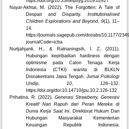
https://doi.org/10.3389/fpsyg.2019.02427
Nayar-Akhtar, M. (2022). The Forgotten: A Tale of
Despair and Disparity.
Institutionalised
Children Explorations and Beyond
,
9
(1), 11–
14.
https://journals.sagepub.com/doi/abs/10.1177/2
journalCode=icba
Nurtjahjanti, H., & Ratnaningsih, I. Z. (2011).
Hubungan kepribadian hardiness dengan
optimisme pada Calon Tenaga Kerja
Indonesia (CTKI) wanita di BLKLN
Disnakertrans Jawa Tengah.
Jurnal Psikologi
Undip
,
10
, 126–132.
https://doi.org/doi:10.14710/jpu.10.2.126-132
Prihatina, R. (2022).
Generasi Strawberry, Generasi
Kreatif Nan Rapuh dan Peran Mereka di
Dunia Kerja Saat Ini
. Direktorat Hukum Dan
Hubungan Masyarakat Kementerian
Keuangan Republik Indonesia.