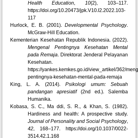
Health Education
,
10
(2), 103–117.
https://doi.org/10.20473/jpk.V10.I2.2022.103-
117
Hurlock, E. B. (2001).
Developmental Psychology
.
McGraw-Hill Education.
Kementerian Kesehatan Republik Indonesia. (2022).
Mengenal Pentingnya Kesehatan Mental
pada Remaja
. Direktorat Jenderal Pelayanan
Kesehatan.
https://yankes.kemkes.go.id/view_artikel/362/men
pentingnya-kesehatan-mental-pada-remaja
King, L. A. (2014).
Psikologi umum: Sebuah
pandangan apresiatif
(2nd ed.). Salemba
Humanika.
Kobasa, S. C., Ma ddi, S. R., & Khan, S. (1982).
Hardiness and health: A prospective study.
Journal of Personality and Social Psychology
,
42
, 168–177. https://doi.org/10.1037/0022-
3514.42.1.168