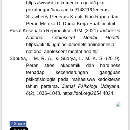
https://www.djkn.kemenkeu.go.id/kpknl-
pekalongan/baca-artikel/14811/Generasi-
Strawberry-Generasi-Kreatif-Nan-Rapuh-dan-
Peran-Mereka-Di-Dunia-Kerja-Saat-Ini.html
Pusat Kesehatan Reproduksi UGM. (2021).
Indonesia
National Adolescent Mental Health
.
https://pkr.fk.ugm.ac.id/penelitian/indonesia-
national-adolescent-mental-health/
Saputra, I. M. R. A., & Suarya, L. M. K. S. (2019).
Peran stres akademik dan hardiness
terhadap kecenderungan gangguan
psikofisiologis pada mahasiswa kedokteran
tahun pertama.
Jurnal Psikologi Udayana
,
6
(2), 1036–1048. https://doi.org/2654 4024
f
Share