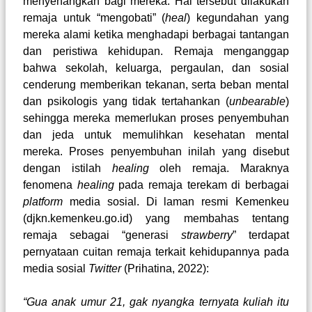
menyenangkan bagi mereka. Hal tersebut dilakukan
remaja untuk “mengobati” (
heal
) kegundahan yang
mereka alami ketika menghadapi berbagai tantangan
dan peristiwa kehidupan. Remaja menganggap
bahwa sekolah, keluarga, pergaulan, dan sosial
cenderung memberikan tekanan, serta beban mental
dan psikologis yang tidak tertahankan (
unbearable
)
sehingga mereka memerlukan proses penyembuhan
dan jeda untuk memulihkan kesehatan mental
mereka. Proses penyembuhan inilah yang disebut
dengan istilah
healing
oleh remaja. Maraknya
fenomena
healing
pada remaja terekam di berbagai
platform
media sosial. Di laman resmi Kemenkeu
(djkn.kemenkeu.go.id) yang membahas tentang
remaja sebagai “generasi
strawberry
” terdapat
pernyataan cuitan remaja terkait kehidupannya pada
media sosial
Twitter
(Prihatina, 2022)
:
“Gua anak umur 21, gak nyangka ternyata kuliah itu