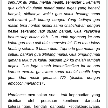
seburuk itu untuk mental health, semester 1 kemarin
gua udah dihujanin materi sama tugas yang bener2
banyak, akibatnya waktu gua untuk healing sama
self-reward jadi kurang banget. Yang tadinya gua
masih bisa nonton netflix sama chat-chat-an dengan
bestie sekarang jadi susah banget. Gua kayaknya
belum siap kuliah deh. Gua udah ngomong ke ortu
kalau gua mau cuti dulu semester ini. Gua mau fokus
healing selama 6 bulan dulu. Tapi ortu gua malah ga
setuju, bahkan gua dibilang manja. Gua bingung mau
gimana takutnya kalau paksain ipk ku malah tambah
anjlok. Gua juga susah komunikasikan ini ke ortu
karena mereka ga aware sama mental health kaya
gua. Gua mesti gimana....??? (diakhiri dengan
emoticon menangis)”
.
Hardiness
merupakan suatu
trait
kepribadian yang
dicirikan oleh perasaan komitmen daripada
keterasingan, kendali daripada ketidakberdayaan,