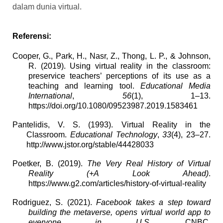
dalam dunia virtual.
Referensi:
Cooper, G., Park, H., Nasr, Z., Thong, L. P., & Johnson,
R. (2019). Using virtual reality in the classroom:
preservice teachers’ perceptions of its use as a
teaching and learning tool.
Educational Media
International
,
56
(1), 1–13.
https://doi.org/10.1080/09523987.2019.1583461
Pantelidis, V. S. (1993). Virtual Reality in the
Classroom.
Educational Technology
,
33
(4), 23–27.
http://www.jstor.org/stable/44428033
Poetker, B. (2019).
The Very Real History of Virtual
Reality (+A Look Ahead)
.
https://www.g2.com/articles/history-of-virtual-reality
Rodriguez, S. (2021).
Facebook takes a step toward
building the metaverse, opens virtual world app to
everyone in U.S.
CNBC.