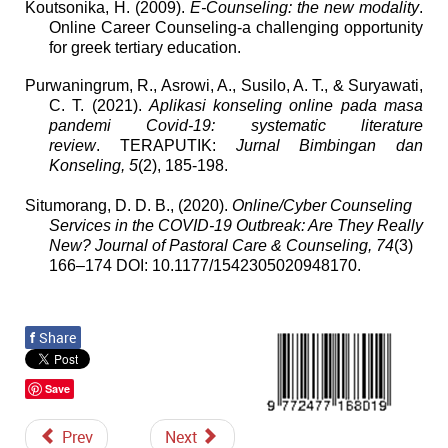
Koutsonika, H. (2009).
E-Counseling: the new modality
.
Online Career Counseling-a challenging opportunity
for greek tertiary education.
Purwaningrum, R., Asrowi, A., Susilo, A. T., & Suryawati,
C. T. (2021).
Aplikasi konseling online pada masa
pandemi Covid-19: systematic literature
review
. TERAPUTIK:
Jurnal Bimbingan dan
Konseling, 5
(2), 185-198.
Situmorang, D. D. B., (2020).
Online/Cyber Counseling
Services in the COVID-19 Outbreak: Are They Really
New?
Journal of Pastoral Care & Counseling, 74
(3)
166–174 DOI: 10.1177/1542305020948170.
f
Share
Save
Prev
Next