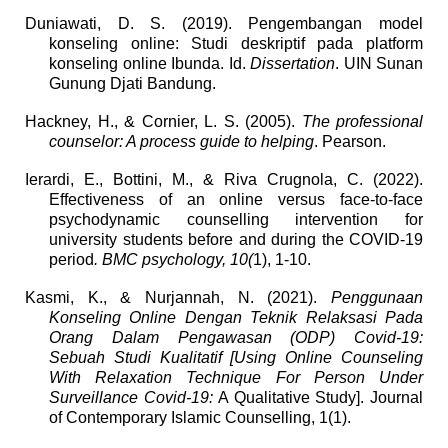
Duniawati, D. S. (2019). Pengembangan model
konseling online: Studi deskriptif pada platform
konseling online Ibunda. Id.
Dissertation
. UIN Sunan
Gunung Djati Bandung.
Hackney, H., & Cornier, L. S. (2005).
The professional
counselor: A process guide to helping
. Pearson.
Ierardi, E., Bottini, M., & Riva Crugnola, C. (2022).
Effectiveness of an online versus face-to-face
psychodynamic counselling intervention for
university students before and during the COVID-19
period
.
BMC psychology, 10(
1), 1-10.
Kasmi, K., & Nurjannah, N. (2021).
Penggunaan
Konseling Online Dengan Teknik Relaksasi Pada
Orang Dalam Pengawasan (ODP) Covid-19:
Sebuah Studi Kualitatif [Using Online Counseling
With Relaxation Technique For Person Under
Surveillance Covid-19:
A Qualitative Study]. Journal
of Contemporary Islamic Counselling, 1(1).