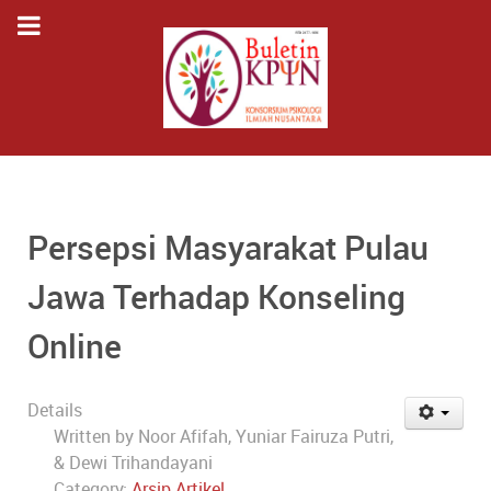
Persepsi Masyarakat Pulau
Jawa Terhadap Konseling
Online
Details
Written by
Noor Afifah, Yuniar Fairuza Putri,
& Dewi Trihandayani
Category:
Arsip Artikel