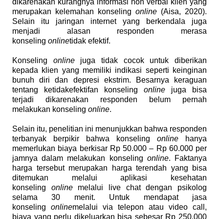
dikarenakan kurangnya informasi non verbal klien yang
merupakan kelemahan konseling
online
(Aisa, 2020).
Selain itu jaringan internet yang berkendala juga
menjadi alasan responden merasa
konseling
online
tidak efektif.
Konseling
online
juga tidak cocok untuk diberikan
kepada klien yang memiliki indikasi seperti keinginan
bunuh diri dan depresi ekstrim. Besarnya keraguan
tentang ketidakefektifan konseling
online
juga bisa
terjadi dikarenakan responden belum pernah
melakukan konseling
online
.
Selain itu, penelitian ini menunjukkan bahwa responden
terbanyak berpikir bahwa konseling
online
hanya
memerlukan biaya berkisar Rp 50.000 – Rp 60.000 per
jamnya dalam melakukan konseling
online
. Faktanya
harga tersebut merupakan harga terendah yang bisa
ditemukan melalui aplikasi kesehatan
konseling
online
melalui live chat dengan psikolog
selama 30 menit. Untuk mendapat jasa
konseling
online
melalui via telepon atau video call,
biaya yang perlu dikeluarkan bisa sebesar Rp 250.000