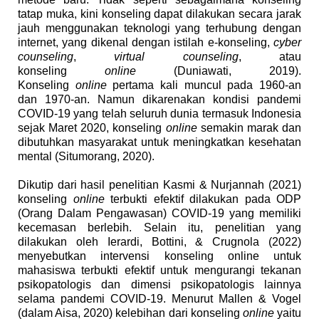
tatap muka, kini konseling dapat dilakukan secara jarak
jauh menggunakan teknologi yang terhubung dengan
internet, yang dikenal dengan istilah e-konseling,
cyber
counseling
,
virtual counseling
, atau
konseling
online
(Duniawati, 2019).
Konseling
online
pertama kali muncul pada 1960-an
dan 1970-an. Namun dikarenakan kondisi pandemi
COVID-19 yang telah seluruh dunia termasuk Indonesia
sejak Maret 2020, konseling
online
semakin marak dan
dibutuhkan masyarakat untuk meningkatkan kesehatan
mental (Situmorang, 2020).
Dikutip dari hasil penelitian Kasmi & Nurjannah (2021)
konseling
online
terbukti efektif dilakukan pada ODP
(Orang Dalam Pengawasan) COVID-19 yang memiliki
kecemasan berlebih. Selain itu, penelitian yang
dilakukan oleh Ierardi, Bottini, & Crugnola (2022)
menyebutkan intervensi konseling online untuk
mahasiswa terbukti efektif untuk mengurangi tekanan
psikopatologis dan dimensi psikopatologis lainnya
selama pandemi COVID-19.
Menurut Mallen & Vogel
(dalam Aisa, 2020) kelebihan dari konseling
online
yaitu