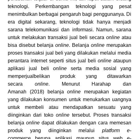
teknologi. Perkembangan teknologi yang pesat
menimbulkan berbagai pengaruh bagi penggunanya. Di
era digital sekarang, teknologi tidak hanya menjadi
sarana telekomunikasi dan informasi. Namun, sarana
untuk melakukan transaksi jual beli secara
online
atau
bisa disebut belanja
online
. Belanja
online
merupakan
proses transaksi jual beli yang dilakukan melalui media
perantara internet seperti situs jual beli
online
ataupun
aplikasi jual beli
online
serta media sosial yang
memperjualbelikan produk yang ditawarkan
secara
online
. Menurut Harahap dan
Amanah
(2018)
belanja
online
merupakan kegiatan
yang dilakukan konsumen untuk menukarkan uangnya
untuk membeli atau mendapatkan sesuatu yang
diinginkan dari toko
online
tersebut. Proses transaksi
belanja
online
dapat dilakukan dengan cara memesan
produk yang diinginkan melalui
platform
e-
commerce
berupa aplikasi maupun situs web
e-