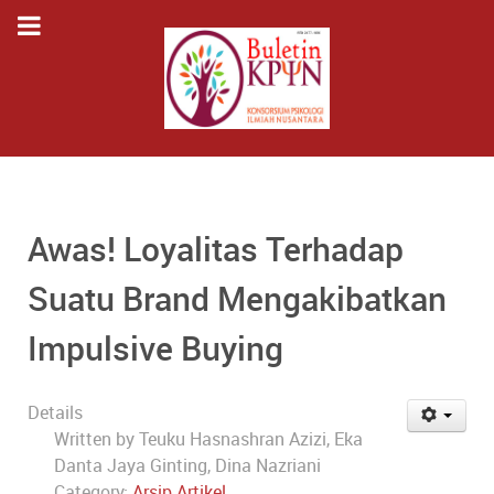
Awas! Loyalitas Terhadap
Suatu Brand Mengakibatkan
Impulsive Buying
Details
Written by
Teuku Hasnashran Azizi, Eka
Danta Jaya Ginting, Dina Nazriani
Category:
Arsip Artikel